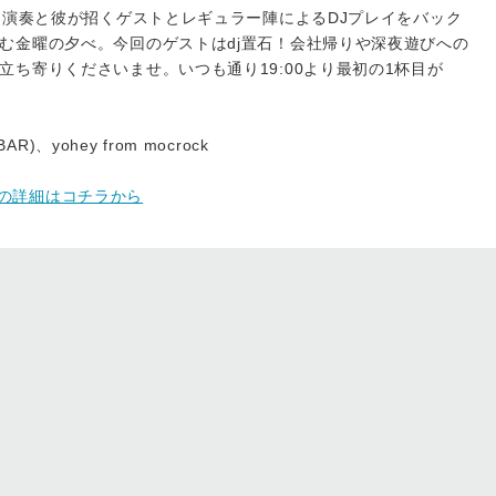
ーン演奏と彼が招くゲストとレギュラー陣によるDJプレイをバック
む金曜の夕べ。今回のゲストはdj置石！会社帰りや深夜遊びへの
ち寄りくださいませ。いつも通り19:00より最初の1杯目が
。
BAR)、yohey from mocrock
E #8の詳細はコチラから