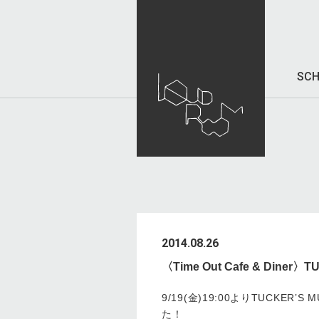
SCH
2014.08.26
〈Time Out Cafe & Diner〉
9/19(金)19:00よりTUCKER’S 
た！