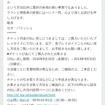
ル
という方法以外に選択の余地の無い事態でもありました。
ファンと関係者の皆様にはバンド一同、心より深くお詫びを申
し上げます。
敬具
セオ・パリッシュ
*******
チケット代金の払い戻しにつきましては、ご購入いただいたプ
レイガイドにて行います。以下、各プレイガイドごとの払い戻
し方法をご覧いただきまして、お手続きをお願い致します。
■チケットぴあにてご購入されたお客さま
◎払い戻し期間：2014年8月15日（金曜日）～2014年8月31日
（日曜日）
※店舗ごとに営業時間が異なるため、ご確認の上、ご来店くだ
さい。
チケットの引き取り方法などにより手続きが異なります。
お客さまのお引き取り方法をご確認の上、以下のURLから該当
の払い戻し方法の説明ページにお進みください。
http://t2.pia.jp/guide/refund.html
◎お問い合わせ：0570-02-9111（10:00～18:00）