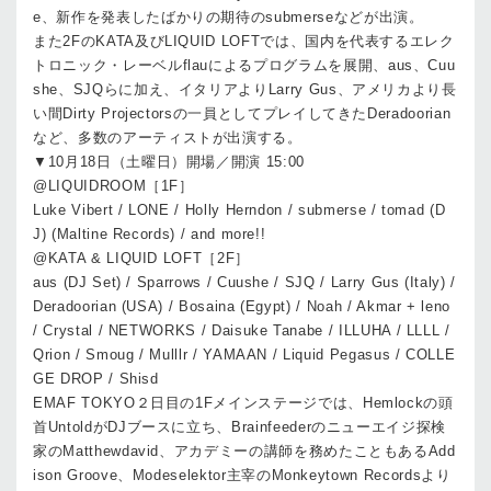
e、新作を発表したばかりの期待のsubmerseなどが出演。
また2FのKATA及びLIQUID LOFTでは、国内を代表するエレク
トロニック・レーベルflauによるプログラムを展開、aus、Cuu
she、SJQらに加え、イタリアよりLarry Gus、アメリカより長
い間Dirty Projectorsの一員としてプレイしてきたDeradoorian
など、多数のアーティストが出演する。
▼10月18日（土曜日）開場／開演 15:00
@LIQUIDROOM［1F］
Luke Vibert / LONE / Holly Herndon / submerse / tomad (D
J) (Maltine Records) / and more!!
@KATA & LIQUID LOFT［2F］
aus (DJ Set) / Sparrows / Cuushe / SJQ / Larry Gus (Italy) /
Deradoorian (USA) / Bosaina (Egypt) / Noah / Akmar + leno
/ Crystal / NETWORKS / Daisuke Tanabe / ILLUHA / LLLL /
Qrion / Smoug / Mulllr / YAMAAN / Liquid Pegasus / COLLE
GE DROP / Shisd
EMAF TOKYO２日目の1Fメインステージでは、Hemlockの頭
首UntoldがDJブースに立ち、Brainfeederのニューエイジ探検
家のMatthewdavid、アカデミーの講師を務めたこともあるAdd
ison Groove、Modeselektor主宰のMonkeytown Recordsより