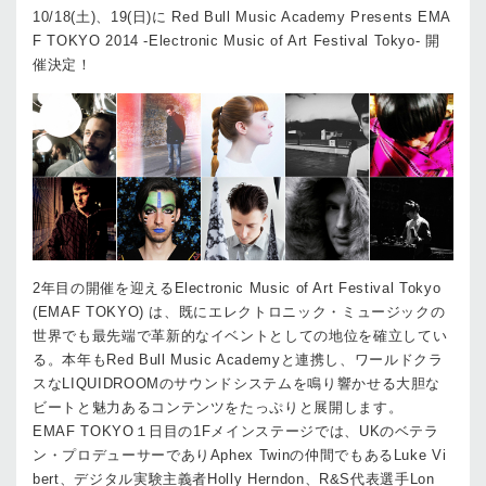
10/18(土)、19(日)に Red Bull Music Academy Presents EMA
F TOKYO 2014 -Electronic Music of Art Festival Tokyo- 開
催決定！
2年目の開催を迎えるElectronic Music of Art Festival Tokyo
(EMAF TOKYO) は、既にエレクトロニック・ミュージックの
世界でも最先端で革新的なイベントとしての地位を確立してい
る。本年もRed Bull Music Academyと連携し、ワールドクラ
スなLIQUIDROOMのサウンドシステムを鳴り響かせる大胆な
ビートと魅力あるコンテンツをたっぷりと展開します。
EMAF TOKYO１日目の1Fメインステージでは、UKのベテラ
ン・プロデューサーでありAphex Twinの仲間でもあるLuke Vi
bert、デジタル実験主義者Holly Herndon、R&S代表選手Lon