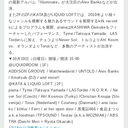
の最新アルバム『Illuminate』が大注目のAlex Banksなどが出
演。
また2Fの2FのKATA及びLIQUID LOFTでは、2010年より様々
なジャンルを横断する魅力あるサウンドを展開するkilk record
sによるプログラムを展開、pianaはKASHIWA Daisukeをフィ
ーチャーしたパフォーマンス、Tyme./Tatsuya Yamada、LAS
Torderらに加え、チェコよりNever Sol、トルコよりAh! Kosm
os、オランダよりTorusなど、多数のアーティストが出演す
る。
▼10月19日（日曜日）開場／開演 15:00
@LIQUIDROOM［1F］
ADDISON GROOVE / Matthewdavid / UNTOLD / Alex Banks
/ Ametsub (DJ) / and more!!
@KATA & LIQUID LOFT［2F］
piana / Tyme./Tatsuya Yamada / LASTorder / N.O.R.K. / Ne
ver Sol (Czech) / Ah! Kosmos (Turky) /Christian Kroupa (Slo
venija) / Torus (Nederland) / Courtesy (Danmark) / arai tasu
ku / köttur / Ferri / at her open door / 黒電話666 / 食品まつり
a.k.a foodman /TPSOUND / Testav (a.k.a WOZNIAK) / ABS
TRA (Daichi Mori + Ryota Okazaki)
10/18の公演概要はこちらから