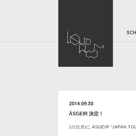
SCH
2014.09.30
ÁSGEIR 決定！
1/12(月)に ÁSGEIR “JAPAN