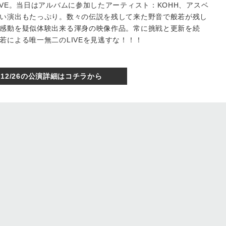
VE。当日はアルバムに参加したアーティスト：KOHH、アスベ
い演出もたっぷり。数々の伝説を残して来た野音で般若が残し
感動を疑似体験出来る渾身の映像作品。常に挑戦と更新を続
若による唯一無二のLIVEを見逃すな！！！
12/26の公演詳細はコチラから