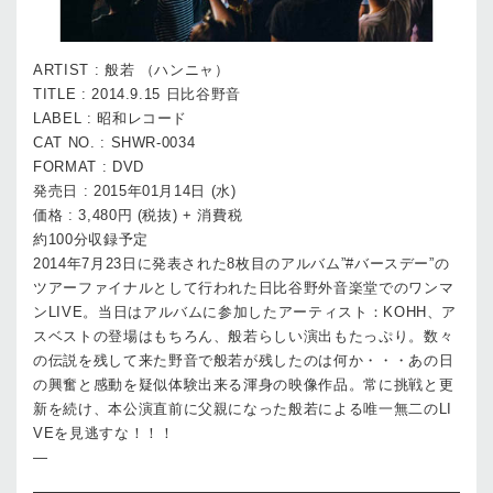
ARTIST : 般若 （ハンニャ）
TITLE : 2014.9.15 日比谷野音
LABEL : 昭和レコード
CAT NO. : SHWR-0034
FORMAT : DVD
発売日 : 2015年01月14日 (水)
価格 : 3,480円 (税抜) + 消費税
約100分収録予定
2014年7月23日に発表された8枚目のアルバム”#バースデー”の
ツアーファイナルとして行われた日比谷野外音楽堂でのワンマ
ンLIVE。当日はアルバムに参加したアーティスト：KOHH、ア
スベストの登場はもちろん、般若らしい演出もたっぷり。数々
の伝説を残して来た野音で般若が残したのは何か・・・あの日
の興奮と感動を疑似体験出来る渾身の映像作品。常に挑戦と更
新を続け、本公演直前に父親になった般若による唯一無二のLI
VEを見逃すな！！！
—