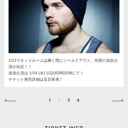
1/12リキッドルームは瞬く間にソールドアウト。待望の追加公
演が決定！！
追加公演は 1/14 (水) LIQUIDROOMにて！
チケット発売詳細は近日発表！
1
2
3
4