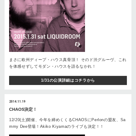
まさに欧州ディープ・ハウス真骨頂！ そのド渋グルーヴ、これ
を体感せずしてモダン・ハウスを語るなかれ！
1/31の公演詳細はコチラから
2014.11.19
CHAOS決定！
12/20(土)開催、今年を締めくくるCHAOSにPerlonの盟友、Sa
mmy Dee登場！Akiko Kiyamaのライブも決定！！