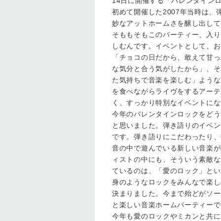
14日に開催する「バレンタイン
初めて開催した2007年当時は
妙なアットホームさを醸し出して
そももそもこのパーティー、入り
しむんです。イベントとして、お
「チョコの日だから、敢えて甘っ
な気分と合う気がしたから」、そ
た気持ちで音楽を楽しむ」ような
を食べながらライヴをするアーテ
く、すっかり特別なイベントにな
今年のバレンタインロックをどう
と思いました。弾き語りのイベン
です。弾き語りにこだわったり、
音の中で遊んでいる新しい音楽が
ィストの中にも、そういう素敵な
ているのは、「愛のロック」とい
身のようなロックをみんなで楽し
決まりました。今まで殆どがソー
と楽しい音楽ホームパーティーで
今年も愛のロックやミカンと共に