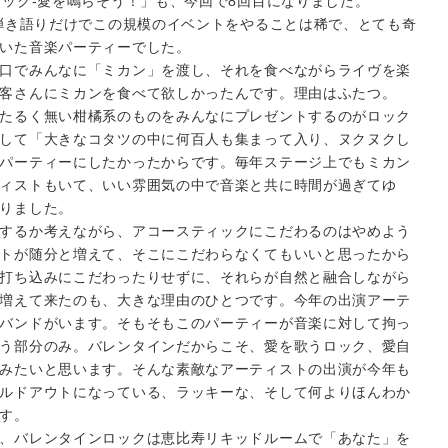
ロック-愛を鳴らそう！」も、今回で8回目になりました。
、弾き語りだけでこの規模のイベントをやることは稀で、とても奇
いた音楽パーティーでした。
口でみんなに「ミカン」を渡し、それを食べながらライヴを楽
客さんにミカンを食べて欲しかったんです。理由はふたつ。
たるく無い柑橘系のものをみんなにプレゼントするのがロック
して「大きなコタツの中に何百人も集まって入り、ヌクヌクし
パーティーにしたかったからです。毎年ステージ上でもミカン
ィストもいて、いい雰囲気の中で音楽と共に時間が過ぎてゆ
りました。
するか考えながら、アコースティックにこだわるのはやめよう
トが随分と増えて、そこにこだわらなくてもいいと思ったから
打ち込みにこだわったりせずに、それらが自然と融合しながら
増えて来たのも、大きな理由のひとつです。今年の出演アーテ
バンドがいます。そもそもこのパーティーが音楽に対して拘っ
う部分のみ。バレンタインだからこそ、愛を歌うロック、愛自
みたいと思います。そんな素敵なアーティストの出演が今年も
ルドアウトになっている、ラッキーな、そして何よりほんわか
す。
、バレンタインロックは恵比寿リキッドルームで「あなた」を