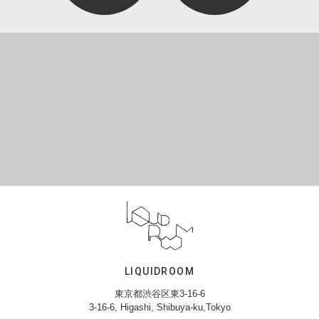
LIQUIDROOM
東京都渋谷区東3-16-6
3-16-6, Higashi, Shibuya-ku,Tokyo