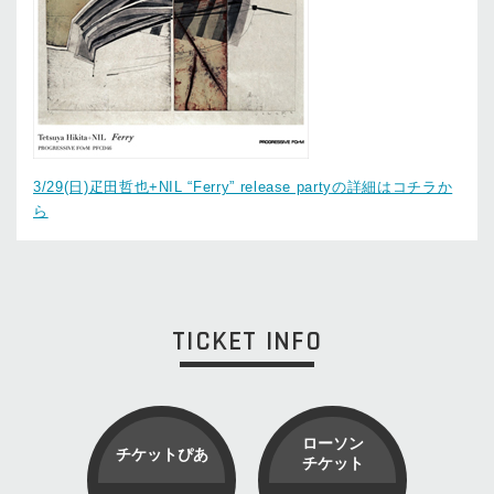
3/29(日)疋田哲也+NIL “Ferry” release partyの詳細はコチラか
ら
TICKET INFO
ローソン
チケットぴあ
チケット