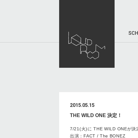
SCH
2015.05.15
THE WILD ONE 決定！
7/21(火)に THE WILD ONE
出演：FACT / The BONEZ