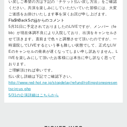
い戻しご希望の方は下記の「チケット払い戻し方法」をご確認
ください。共演を楽しみにしていただいていた皆様には、大変
ご迷惑をお掛けいたします事を深くお詫び申し上げます。
Fla$hBackSのjjjからのコメント
5月31日に予定されておりましたのLIVEですが、メンバー（fe
bb）が現在体調不良により入院しており、出演をキャンセルさ
せて頂きます。直前まで色々と調整させて頂いたのですが、一
時退院してLIVEするという事も難しい状態でして、正式なLIV
Eのキャンセルの発表が遅くなってしまい申し訳ありません。L
IVEを楽しみにして頂いたお客様には本当に申し訳なく思って
おります。
ご理解頂ければ幸いです。
払い戻し詳細は下記でご確認下さい。
http://www.red-hot.ne.jp/stopdelay/refund/rollingstonepresen
tscircus.php
5/31の公演詳細はこちらから