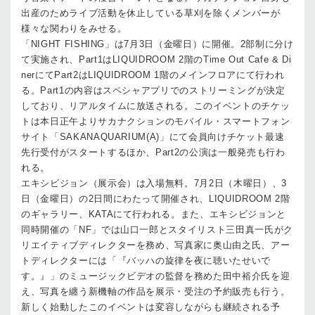
出産のためライブ活動を休止している草刈を除くメンバーが
様々な関わりをみせる。
「NIGHT FISHING」は7月3日（金曜日）に開催。2部制に分け
て実施され、Part1はLIQUIDROOM 2階のTime Out Cafe & Di
nerにてPart2はLIQUIDROOM 1階のメインフロアにて行われ
る。Part1の内容はスペシャアプリでのストリーミングが決定
しており、リアルタイムに放送される。このイベントのチケッ
トは本日正午よりサカナクションのモバイル・スマートフォン
サイト「SAKANAQUARIUM(A)」にて会員向けチケット最速
先行受付がスタートするほか、Part2の公演は一般発売も行わ
れる。
エキシビジョン（展示会）は入場無料。7月2日（木曜日）、3
日（金曜日）の2日間にわたって開催され、LIQUIDROOM 2階
のギャラリー、KATAにて行われる。また、エキシビジョンと
同時開催の「NF」では山口一郎とスタイリスト三田真一氏がク
リエイティブディレクターを務め、写真家に奥山由之氏、アー
トディレクターには「『バッハの旋律を夜に聴いたせいで
す。』」のミュージックビデオの監督を務めた田中裕介氏を迎
え、写真を纏う新機軸の作品を展示・受注の予約販売も行う。
新しく始動したこのイベントは変容しながらも継続される予