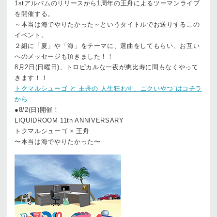
1stアルバムのリリースから1周年の王舟によるツーマンライブ
を開催する。
～本当は海でやりたかった～というタイトルでお送りするこの
イベント。
２組に「夏」や「海」をテーマに、選曲をしてもらい、お互い
へのメッセージも頂きました！！
8月2日(日曜日)、トロピカルな一夜が恵比寿に間もなくやって
きます！！
トクマルシューゴ と 王舟の”人生狂わす、ニクいやつ”はコチラ
から
●8/2(日)開催！
LIQUIDROOM 11th ANNIVERSARY
トクマルシューゴ × 王舟
〜本当は海でやりたかった〜