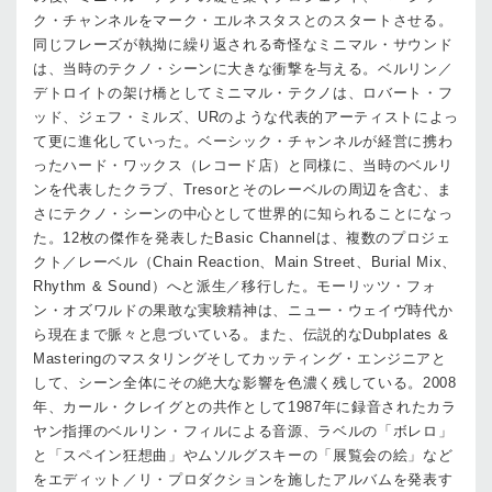
ク・チャンネルをマーク・エルネスタスとのスタートさせる。
同じフレーズが執拗に繰り返される奇怪なミニマル・サウンド
は、当時のテクノ・シーンに大きな衝撃を与える。ベルリン／
デトロイトの架け橋としてミニマル・テクノは、ロバート・フ
ッド、ジェフ・ミルズ、URのような代表的アーティストによっ
て更に進化していった。ベーシック・チャンネルが経営に携わ
ったハード・ワックス（レコード店）と同様に、当時のベルリ
ンを代表したクラブ、Tresorとそのレーベルの周辺を含む、ま
さにテクノ・シーンの中心として世界的に知られることになっ
た。12枚の傑作を発表したBasic Channelは、複数のプロジェ
クト／レーベル（Chain Reaction、Main Street、Burial Mix、
Rhythm & Sound）へと派生／移行した。モーリッツ・フォ
ン・オズワルドの果敢な実験精神は、ニュー・ウェイヴ時代か
ら現在まで脈々と息づいている。また、伝説的なDubplates &
Masteringのマスタリングそしてカッティング・エンジニアと
して、シーン全体にその絶大な影響を色濃く残している。2008
年、カール・クレイグとの共作として1987年に録音されたカラ
ヤン指揮のベルリン・フィルによる音源、ラベルの「ボレロ」
と「スペイン狂想曲」やムソルグスキーの「展覧会の絵」など
をエディット／リ・プロダクションを施したアルバムを発表す