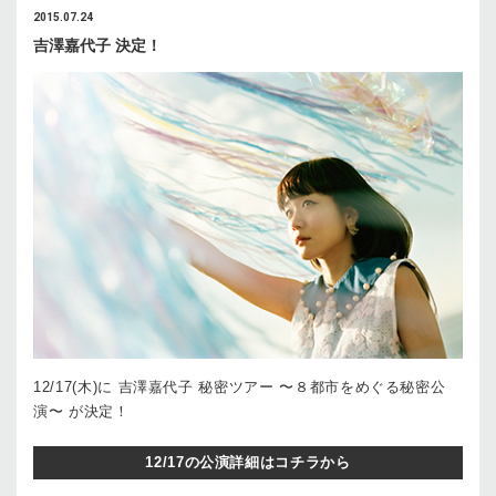
2015.07.24
吉澤嘉代子 決定！
12/17(木)に 吉澤嘉代子 秘密ツアー 〜８都市をめぐる秘密公
演〜 が決定！
12/17の公演詳細はコチラから