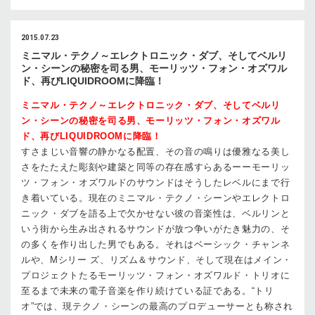
2015.07.23
ミニマル・テクノ～エレクトロニック・ダブ、そしてベルリ
ン・シーンの秘密を司る男、モーリッツ・フォン・オズワル
ド、再びLIQUIDROOMに降臨！
ミニマル・テクノ～エレクトロニック・ダブ、そしてベルリ
ン・シーンの秘密を司る男、モーリッツ・フォン・オズワル
ド、再びLIQUIDROOMに降臨！
すさまじい音響の静かなる配置、その音の鳴りは優雅なる美し
さをたたえた彫刻や建築と同等の存在感すらあるーーモーリッ
ツ・フォン・オズワルドのサウンドはそうしたレベルにまで行
き着いている。現在のミニマル・テクノ・シーンやエレクトロ
ニック・ダブを語る上で欠かせない彼の音楽性は、ベルリンと
いう街から生み出されるサウンドが放つ争いがたき魅力の、そ
の多くを作り出した男でもある。それはベーシック・チャンネ
ルや、Mシリー ズ、リズム＆サウンド、そして現在はメイン・
プロジェクトたるモーリッツ・フォン・オズワルド・トリオに
至るまで未来の電子音楽を作り続けている証である。“トリ
オ”では、現テクノ・シーンの最高のプロデューサーとも称され