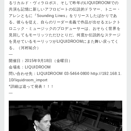
るリカルド・ヴィラロボス、そして昨年のLIQUIDROOMでの
共演も記憶に新しいアフロビートの伝説的ドラマー、トニー・
アレンともに『Sounding Lines』をリリースしたばかりであ
る。彼らを従え、自らのリーダー名義で作品が出せるエレクト
ロニック・ミュージックのプロデューサーは、おそらく世界を
見回してもモーリッツただひとりだ。何度か伝説的なステージ
を見せているモーリッツがLIQUIDROOMにまた舞い戻ってく
る。（河村祐介）
—
開催日：2015年9月18日（金曜日）
会場名：LIQUIDROOM
問い合わせ先：LIQUIDROOM 03-5464-0800 http://192.168.1.
10/liquidroom_import
*詳細は追って発表！！！
—