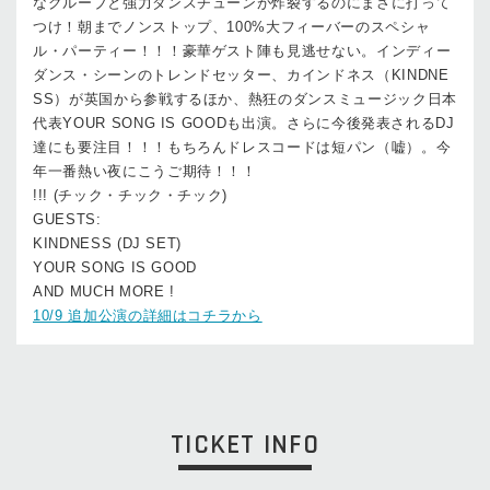
なグルーブと強力ダンスチューンが炸裂するのにまさに打って
つけ！朝までノンストップ、100%大フィーバーのスペシャ
ル・パーティー！！！豪華ゲスト陣も見逃せない。インディー
ダンス・シーンのトレンドセッター、カインドネス（KINDNE
SS）が英国から参戦するほか、熱狂のダンスミュージック日本
代表YOUR SONG IS GOODも出演。さらに今後発表されるDJ
達にも要注目！！！もちろんドレスコードは短パン（嘘）。今
年一番熱い夜にこうご期待！！！
!!! (チック・チック・チック)
GUESTS:
KINDNESS (DJ SET)
YOUR SONG IS GOOD
AND MUCH MORE !
10/9 追加公演の詳細はコチラから
TICKET INFO