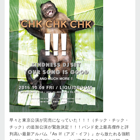
早々と東京公演が完売になっていた！！！（チック・チック・
チック）の追加公演が緊急決定！！！バンド史上最高傑作と評
判高い最新アルバム『As If（アズ・イフ）』から放たれる強靭