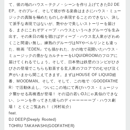
て、彼の地のハウス～テクノ・シーンを作り上げてきたDJ DE
EP。そのプレイ、そして彼が作る楽曲はまさにハウス・ミュー
ジックの真髄を極めたものしか表現することのできない、決し
て派手な表現ではないが、艶やかで美しいストーリーを届け
る、まさにこれぞディープ・ハウスというべきグルーヴを生み
出す。その来日の報を聴けばディープ・ハウス玄人衆がざわめ
くこと間違い無し。練熟のグルーヴはNYやベルリンとも違っ
た、映画『EDEN』でも描かれた、かの地で花開いたハウス・
ミュージックの豊かなカルチャーをLIQUIDROOMのフロアに
届けてくれるでしょう。そして、日本勢は鉄壁のコンビがひさ
びさの登場でこちらも歓喜する玄人衆のフロアでのむせび泣く
声がいまから聞こえてきます。まずはHOUSE OF LIQUID総
番、MOODMAN。そして、そして、この地で〈GOODFATHE
R〉で活動休止し、ついにこの地にて再びハウス・ミュージッ
ク響かせる高橋透が登場！ その辺の若いDJにゃ真似のできな
い、シーンを作ってきた彼らのディーーーーープ・ハウス劇
場！ とくとご覧あれ！（河村祐介）
feat.
DJ DEEP(Deeply Rooted)
TOHRU TAKAHASHI(GODFATHER)