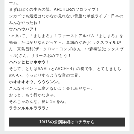
ーム。
まずはぼくの生みの親、ARCHERのソロライブ！
シカゴでも最近はなかなか見れない貴重な単独ライブ！日本の
みんなやったね！
ウハハウハア！
つづいて、「ましまろ」！ファーストアルバム『ましまろ』を
発売したばかりなんだって～。真城めぐみ(ヒックスヴィル)さ
ん、真島昌利(ザ・クロマニヨンズ)さん、中森泰弘(ヒックスヴ
ィル)さん、リリースおめでとう！
ハハッヒヒッホホウ！
そして、とりはSAM（とARCHER）の奏でる、とてもきもち
のいい、うっとりするような音の世界。
ホオオオオウ、ウウウンン。
こんなイベント二度とないよ！楽しみだな～。
おっと、もう行かなきゃ。
それじゃみんな、良い1日をね。
ラランルルルラララ♫
10/13の公演詳細はコチラから