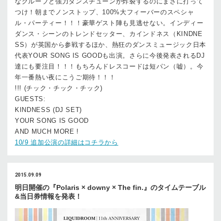
なグルーブと強力ダンスチューンが炸裂するのにまさに打って
つけ！朝までノンストップ、100%大フィーバーのスペシャ
ル・パーティー！！！豪華ゲスト陣も見逃せない。インディー
ダンス・シーンのトレンドセッター、カインドネス（KINDNE
SS）が英国から参戦するほか、熱狂のダンスミュージック日本
代表YOUR SONG IS GOODも出演。さらに今後発表されるDJ
達にも要注目！！！もちろんドレスコードは短パン（嘘）。今
年一番熱い夜にこうご期待！！！
!!! (チック・チック・チック)
GUESTS:
KINDNESS (DJ SET)
YOUR SONG IS GOOD
AND MUCH MORE !
10/9 追加公演の詳細はコチラから
2015.09.09
明日開催の『Polaris × downy × The fin.』のタイムテーブル
&当日券情報を発表！