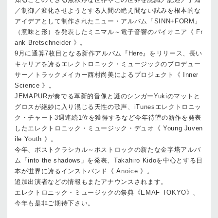
／制御／変化させようとする人間の絶え間ない試みを根本的な
アイデアとして制作されたニュー・アルバム「SINN+FORM」
（意味と形）を発表したミニマル～電子音響のパイオニア《 Fr
ank Bretschneider 》。
9月に通算7枚目となる新作アルバム『Here』をリリース、長い
キャリアを誇るエレクトロニック・ミュージックのプロデュー
サー／トラックメイカー西村尚美によるプロジェクト《 Inner
Science 》。
JEMAPURが奏でる革新的音像と謎のシンガーYukiのマットと
グロスが絶妙に入り混じる天性の歌声、iTunesエレクトロニッ
ク・チャート3週連続1位を獲得するなど今年待望の新作を発表
したエレクトロニック・ミュージック・デュオ《 Young Juven
ile Youth 》。
今年、ポストクラシカル～ポストロックの新たな金字塔アルバ
ム「into the shadows」を発表、Takahiro Kidoを中心とする日
本が世界に誇るインストバンド《 Anoice 》。
追加出演者などの情報もまたアナウンスされます。
エレクトロニック・ミュージックの祭典《EMAF TOKYO》、
今年も是非ご期待下さい。