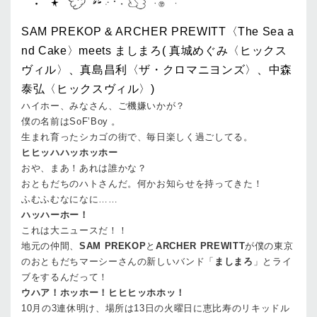
SAM PREKOP & ARCHER PREWITT〈The Sea a
nd Cake〉meets ましまろ( 真城めぐみ〈ヒックス
ヴィル〉、真島昌利〈ザ・クロマニヨンズ〉、中森
泰弘〈ヒックスヴィル〉)
ハイホー、みなさん、ご機嫌いかが？
僕の名前はSoF’Boy 。
生まれ育ったシカゴの街で、毎日楽しく過ごしてる。
ヒヒッハハッホッホー
おや、まあ！あれは誰かな？
おともだちのハトさんだ。何かお知らせを持ってきた！
ふむふむなになに……
ハッハーホー！
これは大ニュースだ！！
地元の仲間、
SAM PREKOP
と
ARCHER PREWITT
が僕の東京
のおともだちマーシーさんの新しいバンド「
ましまろ
」とライ
ブをするんだって！
ウハア！ホッホー！ヒヒヒッホホッ！
10月の3連休明け、場所は13日の火曜日に恵比寿のリキッドル