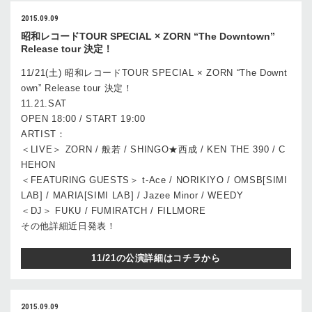
2015.09.09
昭和レコードTOUR SPECIAL × ZORN “The Downtown”
Release tour 決定！
11/21(土) 昭和レコードTOUR SPECIAL × ZORN “The Downt
own” Release tour 決定！
11.21.SAT
OPEN 18:00 / START 19:00
ARTIST：
＜LIVE＞ ZORN / 般若 / SHINGO★西成 / KEN THE 390 / C
HEHON
＜FEATURING GUESTS＞ t-Ace / NORIKIYO / OMSB[SIMI
LAB] / MARIA[SIMI LAB] / Jazee Minor / WEEDY
＜DJ＞ FUKU / FUMIRATCH / FILLMORE
その他詳細近日発表！
11/21の公演詳細はコチラから
2015.09.09