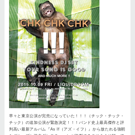
早々と東京公演が完売になっていた！！！（チック・チック・
チック）の追加公演が緊急決定！！！バンド史上最高傑作と評
判高い最新アルバム『As If（アズ・イフ）』から放たれる強靭