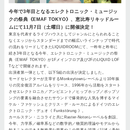
今年で3年目となるエレクトロニック・ミュージッ
クの祭典《EMAF TOKYO》、恵比寿リキッドルー
ムにて11月7日（土曜日）に開催決定！
東京を代表するライブハウスとしてジャンルにとらわれること
なくエッジからスタンダードまでの幅広いラインナップで時代
の流れをリードしてきたLIQUIDROOMにて、一昨年と昨年に
続き3年目となる今年、エレクトロニック・ミュージックの祭
典《EMAF TOKYO》が1Fメインフロア及び2FのLIQUID LOF
Tなどで開催されます。
出演者第一弾として、以下5組の出演が決定しました。
モードセレクターが主宰するMonkeytownレーベルより10年振
りの完全復活アルバムをリリース、1996年から活動をスタート
させエレクトロニカ／アンビエント／ヒップホップ／ポップソ
ングの要素を融合させたサウンドで爆発的な人気を博するマイ
ケル・ファケッシュとクリス・デ・ルーカによるドイツのエレ
クトロニック・デュオ《 Funkstörung 》。
カールステン・ニコライと共にRaster-Notonレーベルを創設、
今年、力学系／確率系などの数学的／物質的理論やモデルから
知ることのできる無秩序な世界やこの世界を認識／記述／予知