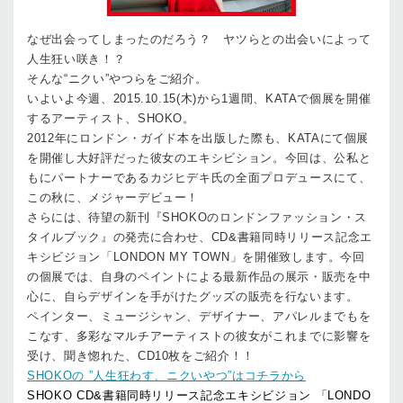
なぜ出会ってしまったのだろう？ ヤツらとの出会いによって
人生狂い咲き！？
そんな“ニクい”やつらをご紹介。
いよいよ今週、2015.10.15(木)から1週間、KATAで個展を開催
するアーティスト、SHOKO。
2012年にロンドン・ガイド本を出版した際も、KATAにて個展
を開催し大好評だった彼女のエキシビション。今回は、公私と
もにパートナーであるカジヒデキ氏の全面プロデュースにて、
この秋に、メジャーデビュー！
さらには、待望の新刊『SHOKOのロンドンファッション・ス
タイルブック』の発売に合わせ、CD&書籍同時リリース記念エ
キシビジョン「LONDON MY TOWN」を開催致します。今回
の個展では、自身のペイントによる最新作品の展示・販売を中
心に、自らデザインを手がけたグッズの販売を行ないます。
ペインター、ミュージシャン、デザイナー、アパレルまでもを
こなす、多彩なマルチアーティストの彼女がこれまでに影響を
受け、聞き惚れた、CD10枚をご紹介！！
SHOKOの ”人生狂わす、ニクいやつ”はコチラから
SHOKO CD&書籍同時リリース記念エキシビジョン 「LONDO