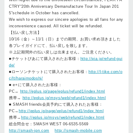
CTRY“20th Anniversary Demanufacture Tour In Japan 201
5”schedule in October has cancelled.
We wish to express our sincere apologies to all fans for any
inconvenience caused. All ticket will be refunded.
【払い戻し方法】
10/16（金）～11/1（日）までの期間、お買い求め頂きました
各プレイガイドにて、払い戻しを致します。
※上記期間外の払い戻しは出来ません。ご注意ください。
■チケットぴあにて購入されたお客様：
http://pia.jp/refund-gui
de/
■ローソンチケットにて購入されたお客様：
http://l-tike.com/o
c/lt/haraimodoshi/
■ e+にて購入されたお客様：
PC→
http://eplus.jp/page/eplus/refund1/index.html
携帯→
http://eplus.jp/msys/web/refund1/index.html
■ SMASH friends会員予約にて購入されたお客様：
PC→
http://eplus.jp/page/eplus/refund1/index.html
携帯→
http://eplus.jp/msys/web/refund1/index.html
総合問合せ：SMASH WEST 06-6535-5569
http://smash-jpn.com
http://smash-mobile.com