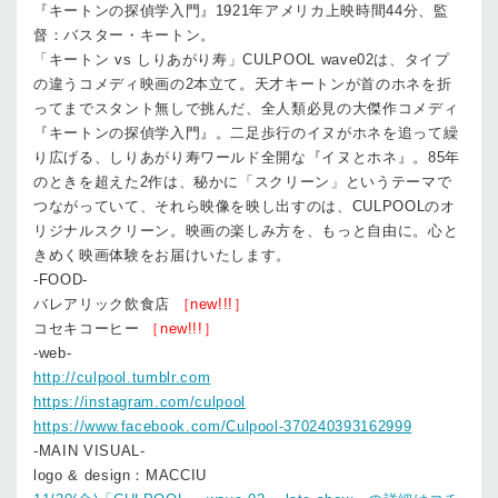
『キートンの探偵学入門』1921年アメリカ上映時間44分、監
督：バスター・キートン。
「キートン vs しりあがり寿」CULPOOL wave02は、タイプ
の違うコメディ映画の2本立て。天才キートンが首のホネを折
ってまでスタント無しで挑んだ、全人類必見の大傑作コメディ
『キートンの探偵学入門』。二足歩行のイヌがホネを追って繰
り広げる、しりあがり寿ワールド全開な『イヌとホネ』。85年
のときを超えた2作は、秘かに「スクリーン」というテーマで
つながっていて、それら映像を映し出すのは、CULPOOLのオ
リジナルスクリーン。映画の楽しみ方を、もっと自由に。心と
きめく映画体験をお届けいたします。
-FOOD-
バレアリック飲食店
［new!!!］
コセキコーヒー
［new!!!］
-web-
http://culpool.tumblr.com
https://instagram.com/culpool
https://www.facebook.com/Culpool-370240393162999
-MAIN VISUAL-
logo & design：MACCIU