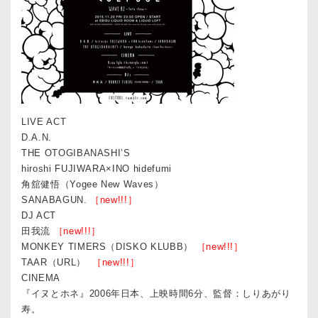
LIVE ACT
D.A.N.
THE OTOGIBANASHI’S
hiroshi FUJIWARA×INO hidefumi
角舘健悟（Yogee New Waves）
SANABAGUN.
［new!!!］
DJ ACT
田我流
［new!!!］
MONKEY TIMERS（DISKO KLUBB）
［new!!!］
TAAR（URL）
［new!!!］
CINEMA
『イヌとホネ』2006年日本、上映時間6分、監督：しりあがり
寿。