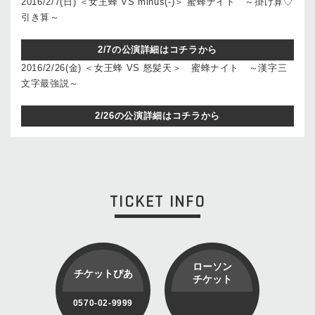
2016/2/7(日) ＜女王蜂 VS minus(-)＞ 蜜蜂ナイト ～掛け算♡
引き算～
2/7の公演詳細はコチラから
2016/2/26(金) ＜女王蜂 VS 怒髪天＞ 蜜蜂ナイト ～漢字三
文字最強説～
2/26の公演詳細はコチラから
TICKET INFO
ローソン
チケットぴあ
チケット
0570-02-9999