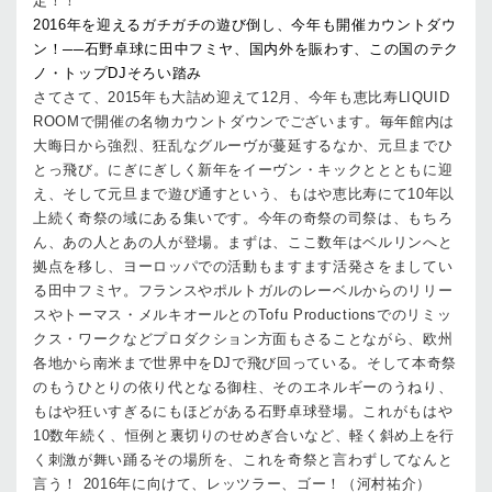
定！！
2016年を迎えるガチガチの遊び倒し、今年も開催カウントダウ
ン！──石野卓球に田中フミヤ、国内外を賑わす、この国のテク
ノ・トップDJそろい踏み
さてさて、2015年も大詰め迎えて12月、今年も恵比寿LIQUID
ROOMで開催の名物カウントダウンでございます。毎年館内は
大晦日から強烈、狂乱なグルーヴが蔓延するなか、元旦までひ
とっ飛び。にぎにぎしく新年をイーヴン・キックととともに迎
え、そして元旦まで遊び通すという、もはや恵比寿にて10年以
上続く奇祭の域にある集いです。今年の奇祭の司祭は、もちろ
ん、あの人とあの人が登場。まずは、ここ数年はベルリンへと
拠点を移し、ヨーロッパでの活動もますます活発さをましてい
る田中フミヤ。フランスやポルトガルのレーベルからのリリー
スやトーマス・メルキオールとのTofu Productionsでのリミッ
クス・ワークなどプロダクション方面もさることながら、欧州
各地から南米まで世界中をDJで飛び回っている。そして本奇祭
のもうひとりの依り代となる御柱、そのエネルギーのうねり、
もはや狂いすぎるにもほどがある石野卓球登場。これがもはや
10数年続く、恒例と裏切りのせめぎ合いなど、軽く斜め上を行
く刺激が舞い踊るその場所を、これを奇祭と言わずしてなんと
言う！ 2016年に向けて、レッツラー、ゴー！（河村祐介）