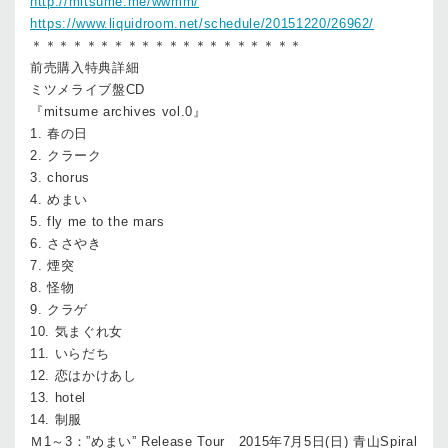
http://mitsume.me/wwmm/
https://www.liquidroom.net/schedule/20151220/26962/
＊＊＊＊＊＊＊＊＊＊＊＊＊＊＊＊＊＊＊＊
前売購入特典詳細
ミツメライブ盤CD
『mitsume archives vol.0』
1. 春の日
2. クラーク
3. chorus
4. めまい
5. fly me to the mars
6. ささやき
7. 煙突
8. 怪物
9. クラゲ
10. 気まぐれ女
11. いらだち
12. 恋はかけあし
13. hotel
14. 制服
Ｍ1～3：”めまい” Release Tour 2015年7月5日(日) 青山Spiral