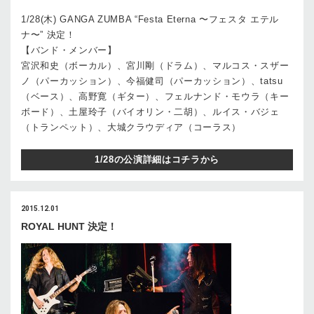
1/28(木) GANGA ZUMBA “Festa Eterna 〜フェスタ エテル
ナ〜” 決定！
【バンド・メンバー】
宮沢和史（ボーカル）、宮川剛（ドラム）、マルコス・スザー
ノ（パーカッション）、今福健司（パーカッション）、tatsu
（ベース）、高野寛（ギター）、フェルナンド・モウラ（キー
ボード）、土屋玲子（バイオリン・二胡）、ルイス・バジェ
（トランペット）、大城クラウディア（コーラス）
1/28の公演詳細はコチラから
2015.12.01
ROYAL HUNT 決定！