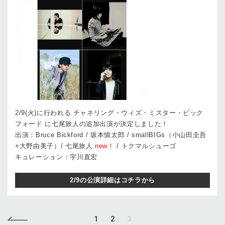
2/9(火)に行われる チャネリング・ウィズ・ミスター・ビック
フォード に七尾旅人の追加出演が決定しました！
出演：Bruce Bickford / 坂本慎太郎 / smallBIGs（小山田圭吾
+大野由美子）/ 七尾旅人
new！
/ トクマルシューゴ
キュレーション：宇川直宏
2/9の公演詳細はコチラから
1
2
3