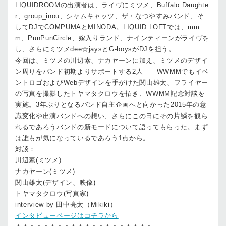
LIQUIDROOMの出演者は、ライヴにミツメ、Buffalo Daughte
r、group_inou、シャムキャッツ、ザ・なつやすみバンド、そ
してDJでCOMPUMAとMINODA。LIQUID LOFTでは、mm
m、PunPunCircle、嫁入りランド、ナインティーンがライヴを
し、さらにミツメdee☆jaysとG-boysがDJを担う。
今回は、ミツメの川辺素、ナカヤーンに加え、ミツメのデザイ
ン周りをバンド初期よりサポートする2人――WWMMでもイベ
ントロゴおよびWebデザインを手がけた関山雄太、フライヤー
の写真を撮影したトヤマタクロウを招き、WWMM記念対談を
実施。3年ぶりとなるバンド自主企画へと向かった2015年の意
識変化や出演バンドへの想い、さらにこの日にその片鱗を観ら
れるであろうバンドの新モードについて語ってもらった。まず
は誰もが気になっているであろう1点から。
対談：
川辺素(ミツメ)
ナカヤーン(ミツメ)
関山雄太(デザイン、映像)
トヤマタクロウ(写真家)
interview by 田中亮太（Mikiki）
インタビューページはコチラから