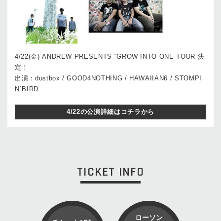
4/22(金) ANDREW PRESENTS “GROW INTO ONE TOUR”決
定！
出演：dustbox / GOOD4NOTHING / HAWAIIAN6 / STOMPI
N`BIRD
4/22の公演詳細はコチラから
TICKET INFO
ローソン