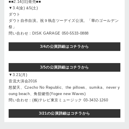
■■2.14(日)発売■■
▼3.4(金) &5(土)
ダウト
ダウト自作自演。祝９執念ツーデイズ公演。「華のゴールデン
祭」
問い合わせ：DISK GARAGE 050-5533-0888
3/4の公演詳細はコチラから
3/5の公演詳細はコチラから
▼3.21(月)
音流大演会2016
怒髪天、Czecho No Republic、the pillows、sumika、never y
oung beach、角舘健悟(Yogee new Waves)
問い合わせ：(株)テレビ東京ミュージック 03-3432-1260
3/21の公演詳細はコチラから