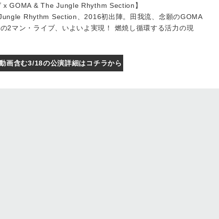
OMA & The Jungle Rhythm Section】
ungle Rhythm Section、2016初出陣。田我流、念願のGOMA
Sectionとの2マン・ライブ、いよいよ実現！ 燃焼し循環する活力の現
動画含む3/18の公演詳細はコチラから