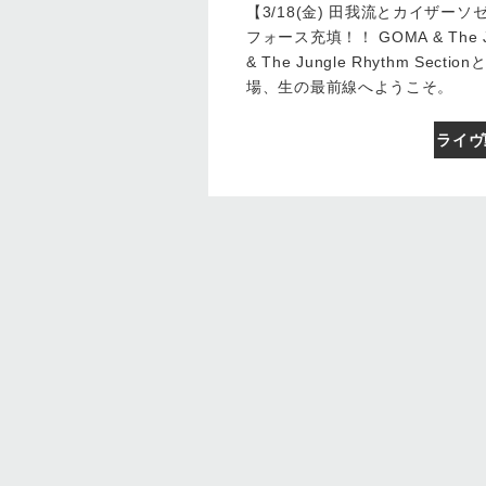
【3/18(金) 田我流とカイザーソゼ x G
フォース充填！！ GOMA & The J
& The Jungle Rhythm 
場、生の最前線へようこそ。
ライヴ