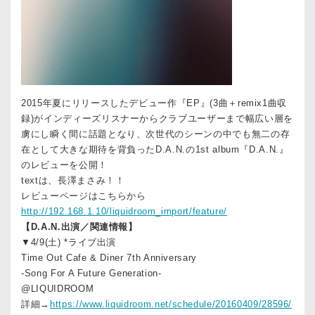
2015年夏にリリースしたデビュー作『EP』(3曲＋remix1曲収
録)がインディーズリスナーからクラブユーザーまで幅広い層を
虜にし瞬く間に話題となり、次世代のシーンの中でも無二の存
在として大きな期待を背負ったD.A.N.の1st album『D.A.N.』
のレビューを公開！
textは、長澤まさみ！！
レビューページはこちらから
http://192.168.1.10/liquidroom_import/feature/
【D.A.N.出演／関連情報】
▼4/9(土) *ライブ出演
Time Out Cafe & Diner 7th Anniversary
-Song For A Future Generation-
@LIQUIDROOM
詳細→
https://www.liquidroom.net/schedule/20160409/28596/