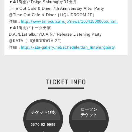
▼4/15(金) *Daigo SakuragiがDJ出演
Time Out Cafe & Diner 7th Anniversary After Party
@Time Out Cafe & Diner［LIQUIDROOM 2F］
詳細→
http://www.timeoutcafe.jp/news/160415000055.html
▼4/19(火) *トーク出演
D.A.N.1st album”D.A.N.” Release Listening Party
@KATA［LIQUIDROOM 2F］
詳細→
http://kata-gallery.net/schedule/dan_listeningparty
TICKET INFO
ローソン
チケットぴあ
チケット
0570-02-9999