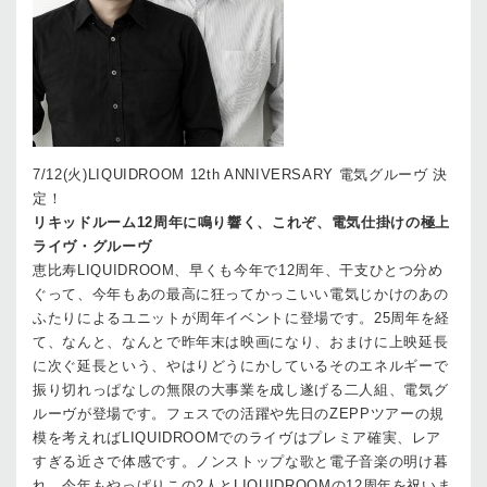
7/12(火)LIQUIDROOM 12th ANNIVERSARY 電気グルーヴ 決
定！
リキッドルーム12周年に鳴り響く、これぞ、電気仕掛けの極上
ライヴ・グルーヴ
恵比寿LIQUIDROOM、早くも今年で12周年、干支ひとつ分め
ぐって、今年もあの最高に狂ってかっこいい電気じかけのあの
ふたりによるユニットが周年イベントに登場です。25周年を経
て、なんと、なんとで昨年末は映画になり、おまけに上映延長
に次ぐ延長という、やはりどうにかしているそのエネルギーで
振り切れっぱなしの無限の大事業を成し遂げる二人組、電気グ
ルーヴが登場です。フェスでの活躍や先日のZEPPツアーの規
模を考えればLIQUIDROOMでのライヴはプレミア確実、レア
すぎる近さで体感です。ノンストップな歌と電子音楽の明け暮
れ。今年もやっぱりこの2人とLIQUIDROOMの12周年を祝いま