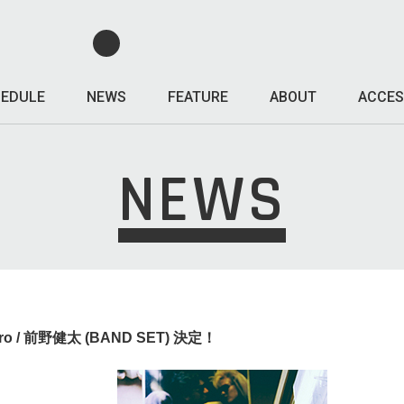
EDULE
NEWS
FEATURE
ABOUT
ACCES
NEWS
o / 前野健太 (BAND SET) 決定！