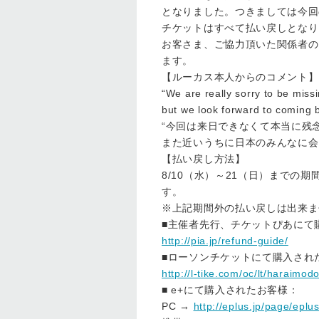
となりました。つきましては今回
チケットはすべて払い戻しとなり
お客さま、ご協力頂いた関係者の
ます。
【ルーカス本人からのコメント】
“We are really sorry to be missi
but we look forward to coming b
“今回は来日できなくて本当に残
また近いうちに日本のみんなに会
【払い戻し方法】
8/10（水）～21（日）まで
す。
※上記期間外の払い戻しは出来ま
■主催者先行、チケットぴあにて
http://pia.jp/refund-guide/
■ローソンチケットにて購入され
http://l-tike.com/oc/lt/haraimodo
■ e+にて購入されたお客様：
PC →
http://eplus.jp/page/eplu