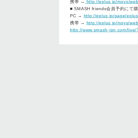
携帯 →
http://eplus.jp/msys/we
■ SMASH friends会員予約
PC →
http://eplus.jp/page/eplu
携帯 →
http://eplus.jp/msys/we
http://www.smash-jpn.com/live