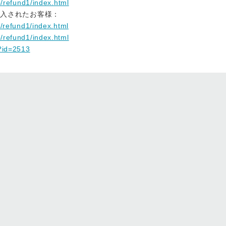
b/refund1/index.html
にて購入されたお客様：
s/refund1/index.html
b/refund1/index.html
/?id=2513