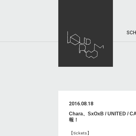
SCH
2016.08.18
Chara、SxOxB / UNITE
報！
【tickets】