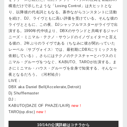
構造だけで示したような「Losing Control」は大ヒットとな
り、以降彼の代名詞ともなる。寡作ながらコンスタントに活動
を続け、DJ、ライヴともに高い評価を受けている。そんな彼の
ライヴとともに、この夜、DJシャッフルマスターがライヴで出
演する。1990年代中頃より、DBXのサウンドと共鳴するジャパ
ニーズ・ミニマル・テクノ・サウンドのイノヴェイターと言え
る彼の、2年ぶりのライヴである（ちなみに彼が関わっていた
レーベル〈サブヴォイス〉では、最初期にDBXにリミックスを
依頼している）。さらにはテクノのテクスチャーとハウスのミ
ニマル・グルーヴをつなぐ、KABUTO、TAROが出演する。ま
さにミニマル・ハウス・グルーヴを全身で知覚する、そんな一
夜となるだろう。（河村祐介）
LIVE：
DBX aka Daniel Bell(Accelerate,Detroit)
Dj Shufflemaster
DJ：
KABUTO(DAZE OF PHAZE/LAIR)
new！
TARO(op.disc)
new！
10/14の公演詳細はコチラから