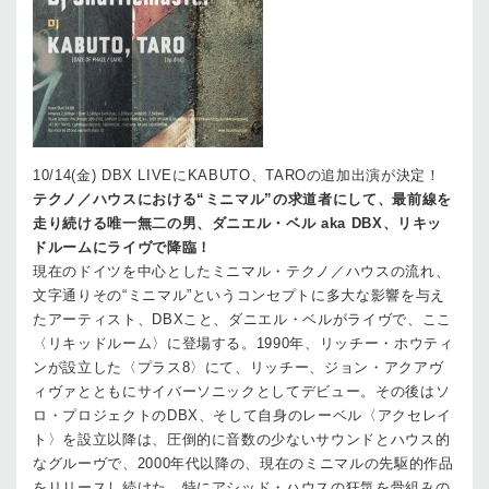
10/14(金) DBX LIVEにKABUTO、TAROの追加出演が決定！
テクノ／ハウスにおける“ミニマル”の求道者にして、最前線を
走り続ける唯一無二の男、ダニエル・ベル aka DBX、リキッ
ドルームにライヴで降臨！
現在のドイツを中心としたミニマル・テクノ／ハウスの流れ、
文字通りその“ミニマル”というコンセプトに多大な影響を与え
たアーティスト、DBXこと、ダニエル・ベルがライヴで、ここ
〈リキッドルーム〉に登場する。1990年、リッチー・ホウティ
ンが設立した〈プラス8〉にて、リッチー、ジョン・アクアヴ
ィヴァとともにサイバーソニックとしてデビュー。その後はソ
ロ・プロジェクトのDBX、そして自身のレーベル〈アクセレイ
ト〉を設立以降は、圧倒的に音数の少ないサウンドとハウス的
なグルーヴで、2000年代以降の、現在のミニマルの先駆的作品
をリリースし続けた。特にアシッド・ハウスの狂気を骨組みの