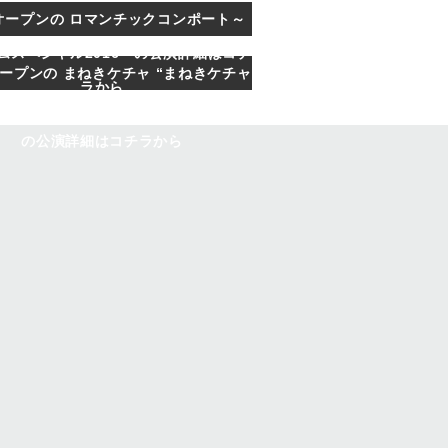
オープンの ロマンチックコンポート～
ムスペシャル2016～の公演詳細はコチ
オープンの まねきケチャ “まねきケチャ
ラから
ツアー まねきケチャなら～東京編～”
の公演詳細はコチラから