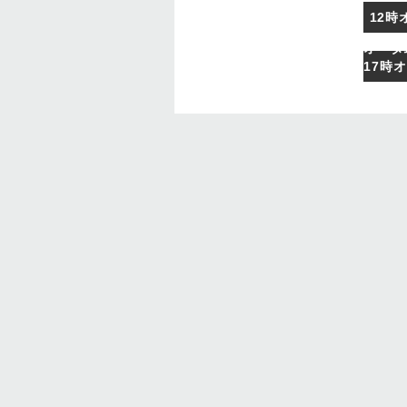
12時
オータ
17時
東阪