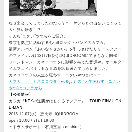
なぜ出会ってしまったのだろう？ ヤツらとの出会いによって
人生狂い咲き！？
そんな“ニクい”やつらをご紹介。
東京を拠点に活動する4人組ロック・バンドのカフカ。
最新アルバム「あいなきせかい」を引っさげたリリースツアー
のファイナルは12月7日(水)LIQUIDROOMにてまもなく開催！
フロントマン・カネココウタに影響を与えた音源や、オールタ
イムフェイバリットな音源を10個選んでもらいました。
カネココウタの人生を狂わす、ニクいやつとは？？
カフカ ／ カネココウタ（vo&gt ）の ”人生狂わす、ニクい
やつ”はコチラから
【公演情報】
カフカ『KFKの逆襲がはじまるぞツアー』 TOUR FINAL ON
E-MAN
2016.12.07(水) 恵比寿LIQUIDROOM
open 18:00 / start 19:00
＊ドラムサポート：石川直吉（asobius）