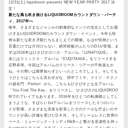
12/31(土) liquidroom presents NEW YEAR PARTY 2017 決
定！
新たな風も吹き抜けるLIQUIDROOMカウントダウン・パーテ
ィ、2017年へ
毎年、さまざまなジャンルの刺激的なメンツの交点としてお届
けするLIQUIDROOMのカウントダウン・イベント。今年も恒
例＆新たな若き才能たちもまじえての開催。もはや恒例という
言葉だけでは片付けらない、絶対鉄板のふたりのDJが登場。ま
ずは2016年はひさびさのソロ・アルバム『LUNATIQUE』、年
末にはリミックス・アルバム『EUQITANUL』をリリースする
石野卓球。今回はアルバムのリリース・ツアーの千秋楽もか
ね、その勢いは限界知らずといったところでしょう。そしても
うひとりはこちらも言わずがな、田中フミヤ。ドイツ・テクノ
の超名門〈Perlon〉から、こちらもひさびさとなるアルバム
「You Find The Key」をリリースし、ひさびさのLIQUIDROO
Mでのプレイでもあります。2016年をひとつの転換期としてし
まうような、すばらい1stアルバムをリリースした２つのバン
ドが登場。さまざまな音楽を折衷したそのクールな佇まいのサ
ウンドが高い評価を受けたD.A.N.、そしてシームレスに世界の
ベース・ミュージック～インディR&Bへと繋がる音楽性を持っ
たyahyelもライヴ。クラブ・ミュージック、そしてインディ・