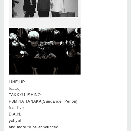
LINE UP
feat.dj
TAKKYU ISHINO
FUMIYA TANAKA(Sundance, Perlon)
feat.live
D.A.N.
yahyel
and more to be announced.