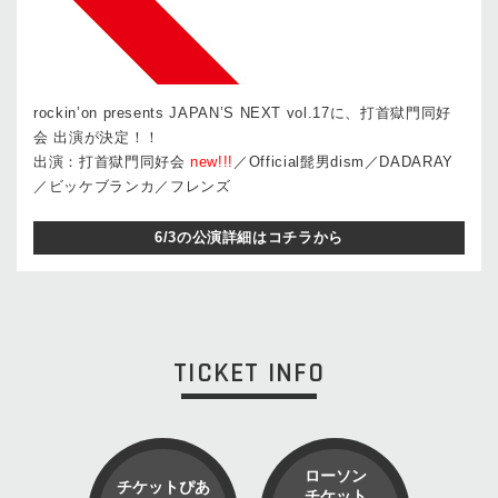
rockin’on presents JAPAN’S NEXT vol.17に、打首獄門同好
会 出演が決定！！
出演：打首獄門同好会
new!!!
／Official髭男dism／DADARAY
／ビッケブランカ／フレンズ
6/3の公演詳細はコチラから
TICKET INFO
ローソン
チケットぴあ
チケット