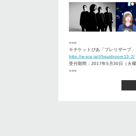
===
※チケットぴあ「プレリザーブ」
http://w.pia.jp/t/liquidroom13-2/
受付期間：2017年5月30日（火曜
===