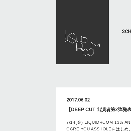
SCH
2017.06.02
【DEEP CUT 出演者第2弾発
7/14(金) LIQUIDROOM 13th A
OGRE YOU ASSHOLEを