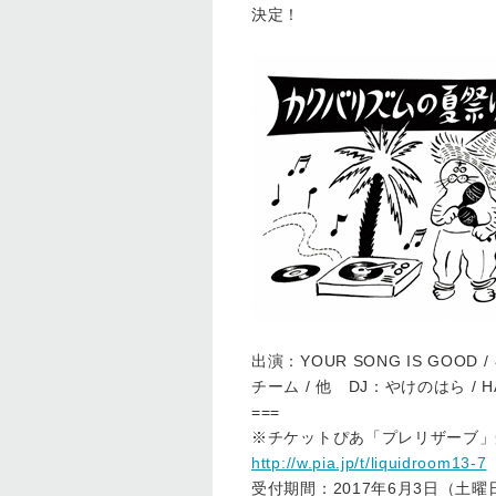
決定！
出演：YOUR SONG IS GOOD /
チーム / 他 DJ：やけのはら / HA
===
※チケットぴあ「プレリザーブ」
http://w.pia.jp/t/liquidroom13-7
受付期間：2017年6月3日（土曜