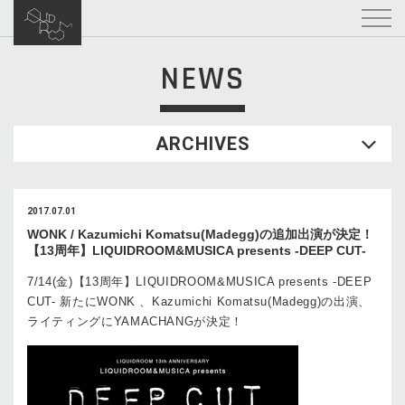
NEWS
ARCHIVES
2017.07.01
WONK / Kazumichi Komatsu(Madegg)の追加出演が決定！
【13周年】LIQUIDROOM&MUSICA presents -DEEP CUT-
7/14(金)【13周年】LIQUIDROOM&MUSICA presents -DEEP
CUT- 新たにWONK 、Kazumichi Komatsu(Madegg)の出演、
ライティングにYAMACHANGが決定！