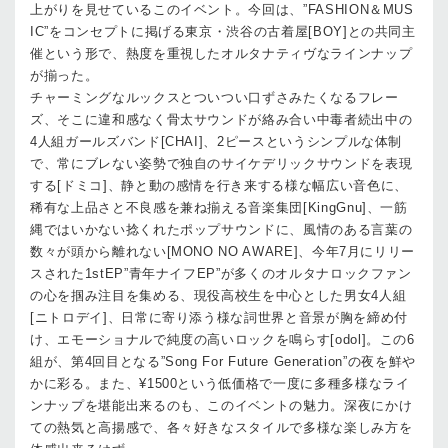
上がりを見せているこのイベント。今回は、”FASHION＆MUS
IC”をコンセプトに掲げる東京・渋谷の古着屋[BOY]との共同主
催という形で、熱度を重視したオルタナティヴなラインナップ
が揃った。
チャーミングなルックスとついつい口ずさみたくなるフレー
ズ、そこに違和感なく骨太サウンドが絡み合い中毒者続出中の
4人組ガールズバンド[CHAI]、2ピースというシンプルな体制
で、常にブレない姿勢で独自のサイケデリックサウンドを表現
する[ドミコ]、静と動の感情を行き来する様な幅広い音色に、
稀有な上品さと不良感を兼ね揃える音楽集団[KingGnu]、一筋
縄ではいかない捻くれたポップサウンドに、風情のある言葉の
数々が頭から離れない[MONO NO AWARE]、今年7月にリリー
スされた1stEP”青年ナイフEP”が多くのオルタナロックファン
の心を掴み注目を集める、現役高校生を中心とした男女4人組
[ニトロデイ]、日常に寄り添う様な詞世界と音景が胸を締め付
け、エモーショナルで純度の高いロックを鳴らす[odol]。この6
組が、第4回目となる”Song For Future Generation”の夜を鮮や
かに彩る。また、¥1500という低価格で一度に多種多様なライ
ンナップを堪能出来るのも、このイベントの魅力。深夜にかけ
ての熱気と高揚感で、各々好きなスタイルで多様な楽しみ方を