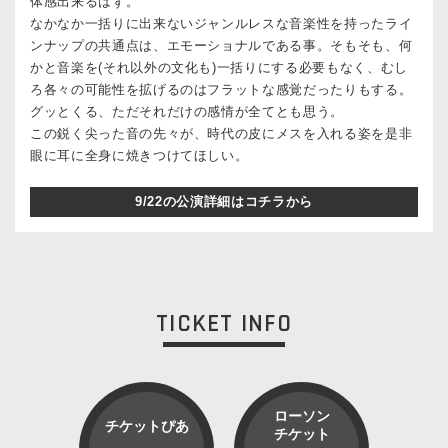
体感出来るはず。
なかなか一括りに出来ないジャンルレスな音楽性を持ったライ
ンナップの共通点は、エモーショナルである事。そもそも、何
かと音楽を(それ以外の文化も)一括りにする必要もなく、むし
ろ各々の可能性を拡げるのはフラットな感覚だったりもする。
グッとくる、ただそれだけの感情が全てとも思う。
この鋭く尖った音の先々が、時代の皮にメスを入れる姿を是非
眼に耳に全身に焼きつけてほしい。
9/22の公演詳細はコチラから
TICKET INFO
ローソン
チケットぴあ
チケット