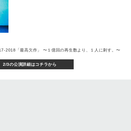
UR 2017-2018「最高欠作」 〜１億回の再生数より、１人に刺す。〜
2/3の公演詳細はコチラから