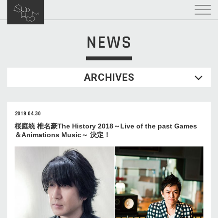
NEWS
ARCHIVES
2018.04.30
桜庭統 椎名豪The History 2018～Live of the past Games
＆Animations Music～ 決定！