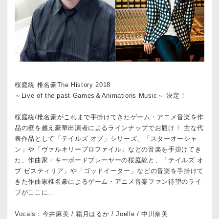
桜庭統 椎名豪The History 2018
～Live of the past Games＆Animations Music～ 決定！
桜庭統/椎名豪がこれまで⼿掛けてきたゲーム・アニメ⾳楽を作
品の壁を越え豪華出演者によるラインナップでお届け！ 主な代
表作品として「テイルズ オブ」シリーズ、「スターオーシャ
ン」や「ヴァルキリープロファイル」などの⾳楽を⼿掛けてき
た、作曲家・キーボードプレーヤーの桜庭統と、「テイルズ オ
ブ ゼスティリア」や「ゴッドイーター」などの⾳楽を⼿掛けて
きた作曲家椎名豪によるゲーム・アニメ⾳楽ファン待望のライ
ブがここに…
Vocals：今井⿇美 / 霜⽉はるか / Joelle / 中川奈美