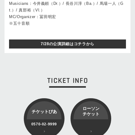
Musicians：今井義頼（Dr.）/ ⻑⾕川淳（Ba.）/ ⾺場⼀⼈（G
t.）/ 真部裕（Vl.）
MC/Organizer：冨⽥明宏
※五⼗⾳順
7/28の公演詳細はコチラから
TICKET INFO
ローソン
チケットぴあ
チケット
0570-02-9999