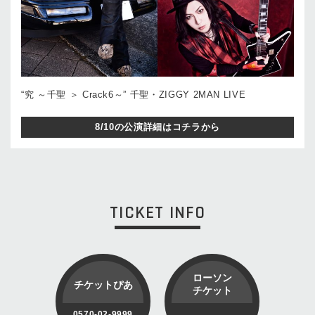
“究 ～千聖 ＞ Crack6～” 千聖・ZIGGY 2MAN LIVE
8/10の公演詳細はコチラから
TICKET INFO
ローソン
チケットぴあ
チケット
0570-02-9999