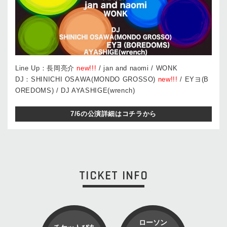
Line Up：長岡亮介
new!!!
/ jan and naomi / WONK
DJ：SHINICHI OSAWA(MONDO GROSSO)
new!!!
/ EYヨ(B
OREDOMS) / DJ AYASHIGE(wrench)
7/6の公演詳細はコチラから
TICKET INFO
ローソン