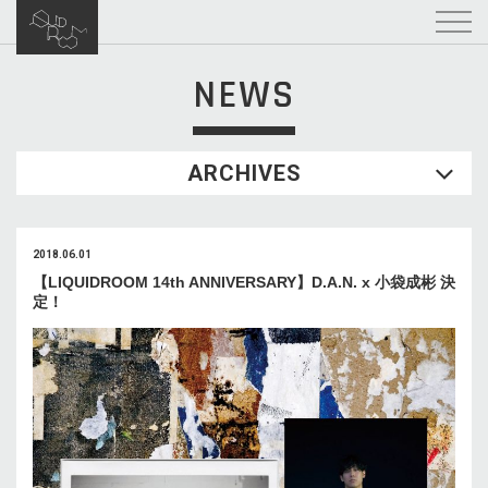
NEWS
ARCHIVES
2018.06.01
【LIQUIDROOM 14th ANNIVERSARY】D.A.N. x 小袋成彬 決
定！