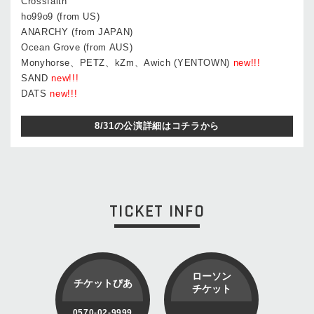
Crossfaith
ho99o9 (from US)
ANARCHY (from JAPAN)
Ocean Grove (from AUS)
Monyhorse、PETZ、kZm、Awich (YENTOWN)
new!!!
SAND
new!!!
DATS
new!!!
8/31の公演詳細はコチラから
TICKET INFO
ローソン
チケットぴあ
チケット
0570-02-9999