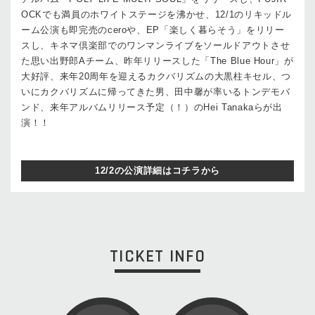
OCKでも満員のホワイトステージを沸かせ、12/1のリキッドル
ーム公演も即完売のceroや、EP「楽しく暮らそう」をリリー
スし、キネマ倶楽部でのワンマンライブをソールドアウトさせ
た思い出野郎Aチーム、昨年リリースした「The Blue Hour」が
大好評、来年20周年を迎えるカクバリズムの大黒柱キセル、つ
いにカクバリズムに帰ってきた男、田中馨が率いるトンデモバ
ンド、来年アルバムリリース予定（！）のHei Tanakaらが出
演！！
12/2の公演詳細はコチラから
TICKET INFO