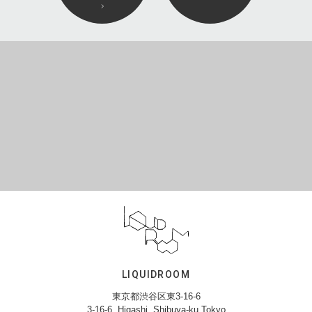
LIQUIDROOM
東京都渋谷区東3-16-6
3-16-6, Higashi, Shibuya-ku,Tokyo