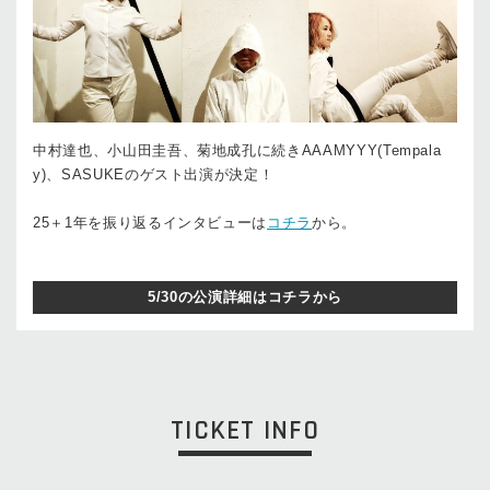
中村達也、小山田圭吾、菊地成孔に続きAAAMYYY(Tempala
y)、SASUKEのゲスト出演が決定！
25＋1年を振り返るインタビューは
コチラ
から。
5/30の公演詳細はコチラから
TICKET INFO