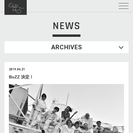
NEWS
ARCHIVES
2019.06.21
BuZZ 決定！