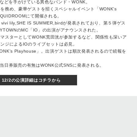
xなどを手がけている異色なバンド・WONK。
を務め、豪華ゲストを招くスペシャルイベント「WONK’s
比寿LIQUIDROOMにて開催される。
ivi lily,SHE IS SUMMER,birdが発表されており、第５弾ゲス
NDYTOWNのMC「IO」の出演がアナウンスされた。
ドマスターとしてWONK荒田洸が参加するなど、関係性も深いア
レンジによるIOのライブセットは必見。
K’s Playhouse」。出演ゲストは順次発表されるので続報を
当日券販売の有無はWONK公式SNSに発表される。
12/2の公演詳細はコチラから