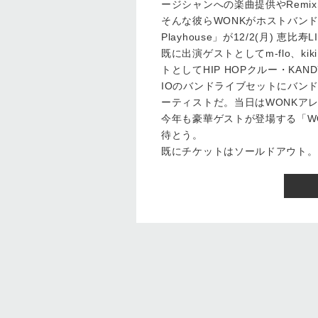
ージシャンへの楽曲提供やRemi
そんな彼らWONKがホストバンド
Playhouse」が12/2(月) 恵
既に出演ゲストとしてm-flo、kiki v
トとしてHIP HOPクルー・KA
IOのバンドライブセットにバン
ーティストだ。当日はWONKア
今年も豪華ゲストが登場する「WON
待とう。
既にチケットはソールドアウト。