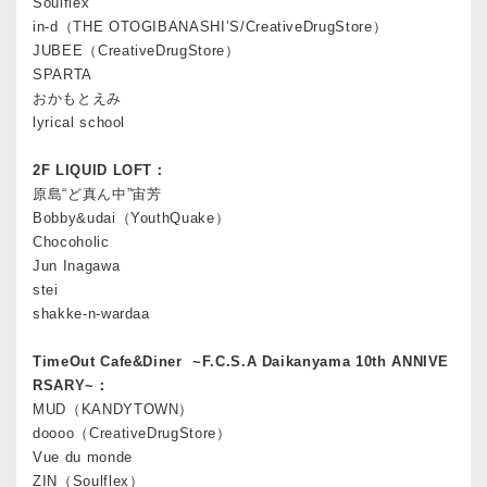
Soulflex
in-d（THE OTOGIBANASHI’S/CreativeDrugStore）
JUBEE（CreativeDrugStore）
SPARTA
おかもとえみ
lyrical school
2F LIQUID LOFT：
原島“ど真ん中”宙芳
Bobby&udai（YouthQuake）
Chocoholic
Jun Inagawa
stei
shakke-n-wardaa
TimeOut Cafe&Diner ~F.C.S.A Daikanyama 10th ANNIVE
RSARY~：
MUD（KANDYTOWN）
doooo（CreativeDrugStore）
Vue du monde
ZIN（Soulflex）